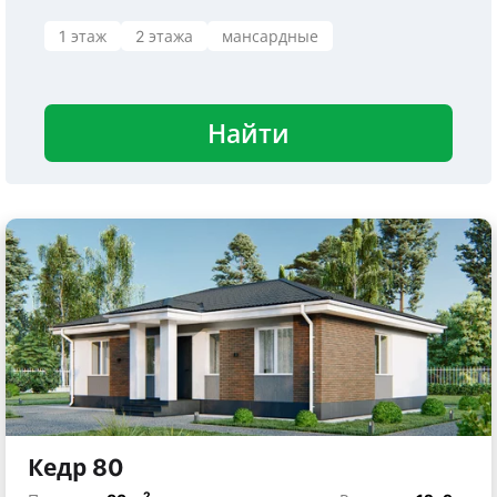
1 этаж
2 этажа
мансардные
Найти
Кедр 80
2