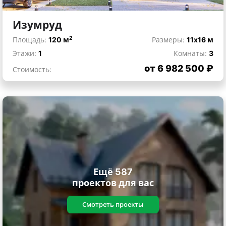
Изумруд
2
Площадь:
120 м
Размеры:
11x16 м
Этажи:
1
Комнаты:
3
от 6 982 500 ₽
Стоимость:
Ещё 587
проектов для вас
Смотреть проекты