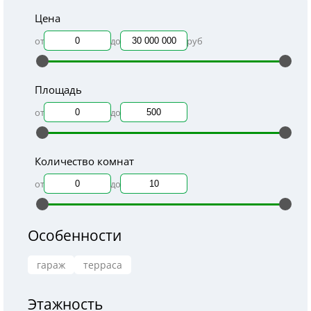
Цена
от
до
руб
Площадь
от
до
Количество комнат
от
до
Особенности
гараж
терраса
Этажность