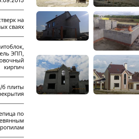
5.09.2015
стверк на
ых сваях
итоблок,
ель ЭПП,
овочный
кирпич
/б плиты
рекрытия
епица по
евянным
тропилам