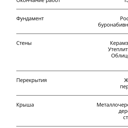
Окончание работ
1
Фундамент
Ро
буронабивн
Стены
Керамз
Утеплит
Облиц
Перекрытия
Ж
пе
Крыша
Металлочер
дер
с