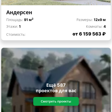
Андерсен
2
Площадь:
91 м
Размеры:
12x9 м
Этажи:
1
Комнаты:
4
от 6 159 563 ₽
Стоимость:
Ещё 587
проектов для вас
Смотреть проекты