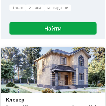
1 этаж
2 этажа
мансардные
Найти
Клевер
2