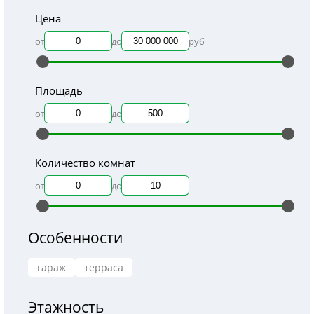
Цена
от
до
руб
Площадь
от
до
Количество комнат
от
до
Особенности
гараж
терраса
Этажность