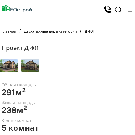
Главная
Двухэтажные дома категория
Д 401
Проект Д 401
Общая площадь
2
291м
Жилая площадь
2
238м
Кол-во комнат
5 комнат