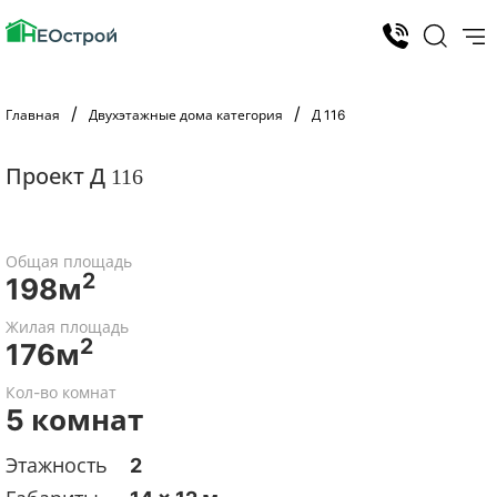
Главная
Двухэтажные дома категория
Д 116
Проект Д 116
Общая площадь
2
198м
Жилая площадь
2
176м
Кол-во комнат
5 комнат
Этажность
2