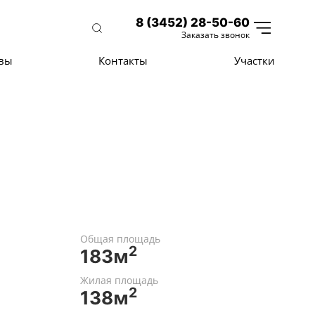
8 (3452) 28-50-60
Заказать звонок
вы
Контакты
Участки
Общая площадь
2
183м
Жилая площадь
2
138м