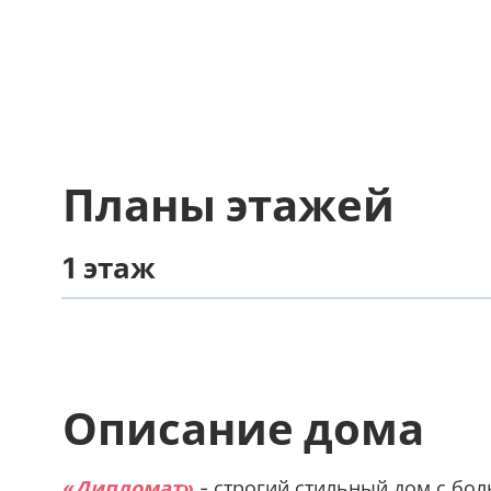
Планы этажей
1 этаж
Описание дома
«Дипломат»
- строгий стильный дом с бо