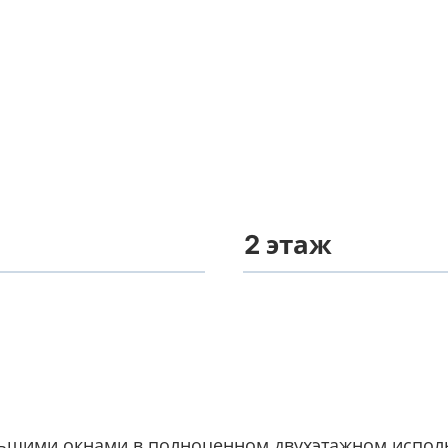
2 этаж
льшими окнами в полноценном двухэтажном исполн