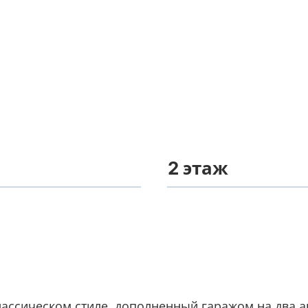
2 этаж
лассическом стиле, дополненный гаражом на два 