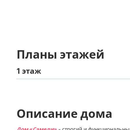
Планы этажей
1 этаж
Описание дома
Дом «Самели»
- строгий и функциональны