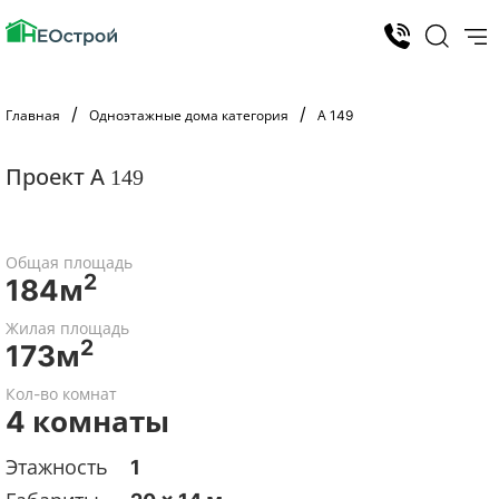
Главная
Одноэтажные дома категория
А 149
Проект А 149
Общая площадь
2
184м
Жилая площадь
2
173м
Кол-во комнат
4 комнаты
Этажность
1