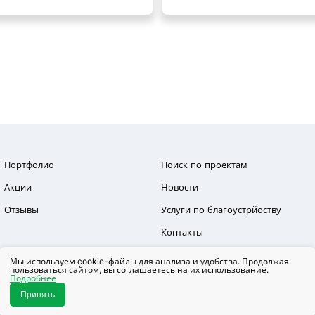
Портфолио
Поиск по проектам
Акции
Новости
Отзывы
Услуги по благоустрйоству
Контакты
Мы используем cookie-файлы для анализа и удобства. Продолжая
пользоваться сайтом, вы соглашаетесь на их использование.
Подробнее
ация, представленная на данном сайте, носит исключительно информационный х
является офертой или публичной офертой согласно ст. 435, п. 2 ст. 437 ГК РФ.
Принять
Copyright © 2012-2026 Неострой, ОГРН 1147232004655 ИНН 7203304293