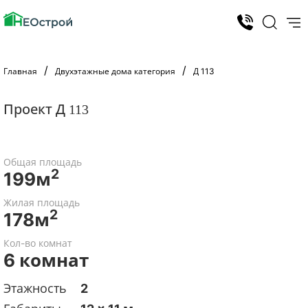
Главная
Двухэтажные дома категория
Д 113
Проект Д 113
Общая площадь
2
199м
Жилая площадь
2
178м
Кол-во комнат
6 комнат
Этажность
2