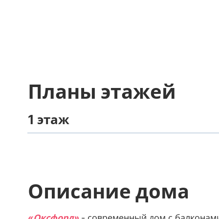
Планы этажей
1 этаж
Описание дома
«Оксфорд»
- современный дом с балконам