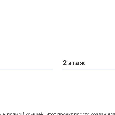
2 этаж
и и прямой крышей. Этот проект просто создан д